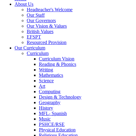
About Us
Headteacher's Welcome
Our Staff
Our Governors
Our Vision & Values
British Values
EFSPT
Resourced Provision
Our Curriculum
Curriculum
Curriculum Vision
Reading & Phonics
Writing
Mathematics
Science
Art
Computing
Design & Technology
Geography
History
MFL- Spanish
Music
PSHCE/RSE
Physical Education
Religious Education